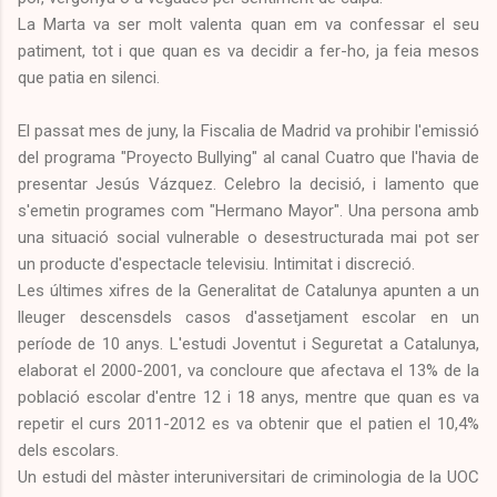
La Marta va ser molt valenta quan em va confessar el seu
patiment, tot i que quan es va decidir a fer-ho, ja feia mesos
que patia en silenci.
El passat mes de juny, la Fiscalia de Madrid va prohibir l'emissió
del programa "Proyecto Bullying" al canal Cuatro que l'havia de
presentar Jesús Vázquez. Celebro la decisió, i lamento que
s'emetin programes com "Hermano Mayor". Una persona amb
una situació social vulnerable o desestructurada mai pot ser
un producte d'espectacle televisiu. Intimitat i discreció.
Les últimes xifres de la Generalitat de Catalunya apunten a un
lleuger descensdels casos d'assetjament escolar en un
període de 10 anys. L'estudi Joventut i Seguretat a Catalunya,
elaborat el 2000-2001, va concloure que afectava el 13% de la
població escolar d'entre 12 i 18 anys, mentre que quan es va
repetir el curs 2011-2012 es va obtenir que el patien el 10,4%
dels escolars.
Un estudi del màster interuniversitari de criminologia de la UOC