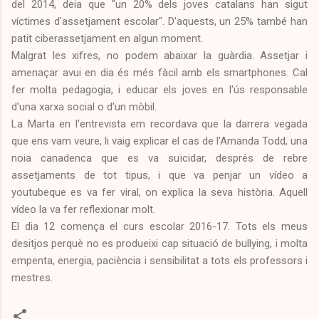
del 2014, deia que "un 20% dels joves catalans han sigut
víctimes d'assetjament escolar". D'aquests, un 25% també han
patit ciberassetjament en algun moment.
Malgrat les xifres, no podem abaixar la guàrdia. Assetjar i
amenaçar avui en dia és més fàcil amb els smartphones. Cal
fer molta pedagogia, i educar els joves en l'ús responsable
d'una xarxa social o d'un mòbil.
La Marta en l'entrevista em recordava que la darrera vegada
que ens vam veure, li vaig explicar el cas de l'Amanda Todd, una
noia canadenca que es va suïcidar, després de rebre
assetjaments de tot tipus, i que va penjar un vídeo a
youtubeque es va fer viral, on explica la seva història. Aquell
vídeo la va fer reflexionar molt.
El dia 12 comença el curs escolar 2016-17. Tots els meus
desitjos perquè no es produeixi cap situació de bullying, i molta
empenta, energia, paciència i sensibilitat a tots els professors i
mestres.