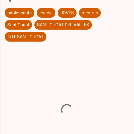
adolescents
escola
JOVES
mestres
Sant Cugat
SANT CUGAT DEL VALLÈS
TOT SANT CUGAT
C
o
m
e
n
t
a
r
i
s