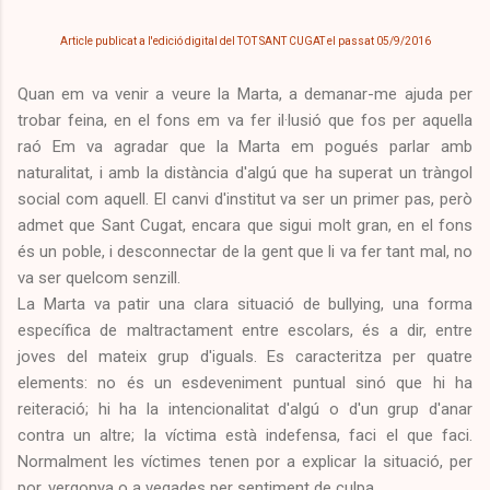
Article publicat a l'edició digital del TOT SANT CUGAT el passat 05/9/2016
Quan em va venir a veure la Marta, a demanar-me ajuda per
trobar feina, en el fons em va fer il·lusió que fos per aquella
raó Em va agradar que la Marta em pogués parlar amb
naturalitat, i amb la distància d'algú que ha superat un tràngol
social com aquell. El canvi d'institut va ser un primer pas, però
admet que Sant Cugat, encara que sigui molt gran, en el fons
és un poble, i desconnectar de la gent que li va fer tant mal, no
va ser quelcom senzill.
La Marta va patir una clara situació de bullying, una forma
específica de maltractament entre escolars, és a dir, entre
joves del mateix grup d'iguals. Es caracteritza per quatre
elements: no és un esdeveniment puntual sinó que hi ha
reiteració; hi ha la intencionalitat d'algú o d'un grup d'anar
contra un altre; la víctima està indefensa, faci el que faci.
Normalment les víctimes tenen por a explicar la situació, per
por, vergonya o a vegades per sentiment de culpa.