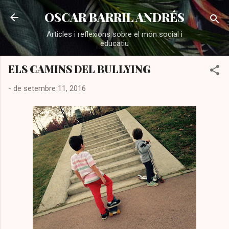
Salta al contingut principal
OSCAR BARRIL ANDRÉS
Articles i reflexions sobre el món social i
educatiu
ELS CAMINS DEL BULLYING
-
de setembre 11, 2016