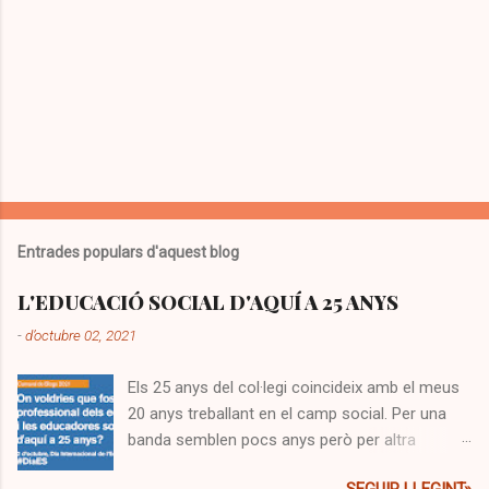
Entrades populars d'aquest blog
L'EDUCACIÓ SOCIAL D'AQUÍ A 25 ANYS
-
d’octubre 02, 2021
Els 25 anys del col·legi coincideix amb el meus
20 anys treballant en el camp social. Per una
banda semblen pocs anys però per altra
sembla mitja vida! Segurament semblen molts,
SEGUIR LLEGINT»