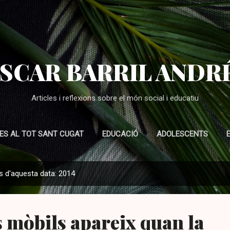
Salta al contingut principal
SCAR BARRIL ANDR
Articles i reflexions sobre el món social i educatiu
ES AL TOT SANT CUGAT
EDUCACIÓ
ADOLESCENTS
s d'aquesta data: 2014
ls mòbils apareix quan la