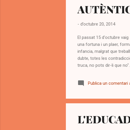
AUTÈNTI
-
d’octubre 20, 2014
El passat 15 d'octubre vaig 
una fortuna i un plaer, form
infancia, malgrat que trebal
dubte, totes les contradic
truca, no pots dir-li que no
Caixa, "Proinfància", i ens v
Funes @jaumefunes , el va p
Publica un comentari a
reflexió dels professionals,d
L'EDUCAD