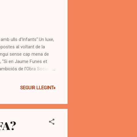
amb ulls d'Infants".Un luxe,
opostes al voltant de la
, tingui sense cap mena de
, "Si en Jaume Funes et
 ambiciós de l'Obra Social La
des de La Caixa. En Jaume
a, i de la necessitat de
SEGUIR LLEGINT»
FA?