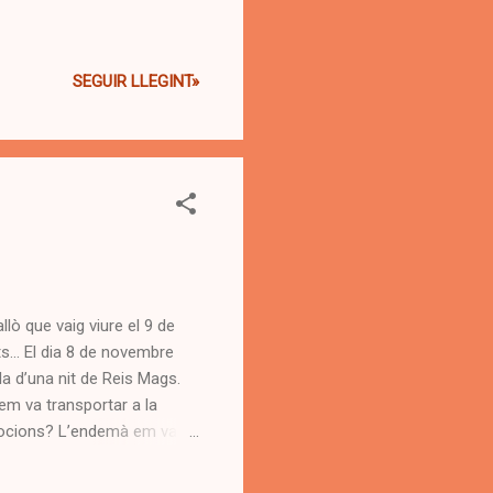
SEGUIR LLEGINT»
llò que vaig viure el 9 de
s... El dia 8 de novembre
la d’una nit de Reis Mags.
 em va transportar a la
emocions? L’endemà em vaig
ra suplent de taula, a
unt, per si fallava algun