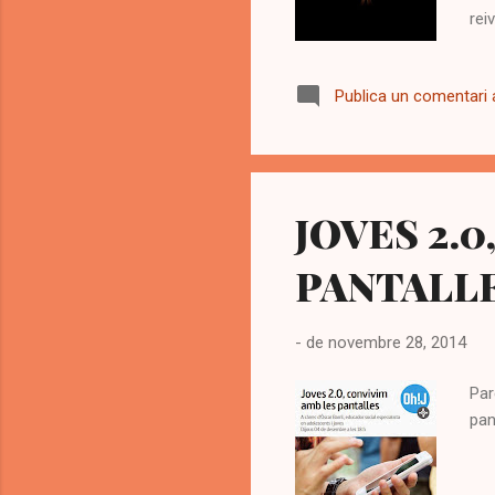
rei
Cat
gra
Publica un comentari a
dig
fac
ent
al...
JOVES 2.
PANTALL
-
de novembre 28, 2014
Par
pan