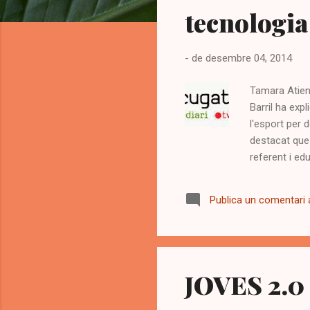
a
tecnologia 
d
e
s
-
de desembre 04, 2014
Tamara Atienz
Barril ha exp
l'esport per 
destacat que 
referent i ed
l'entrevista: 
adolescent de
Publica un comentari a
temps en el 
aparcat' 'No s
JOVES 2.0