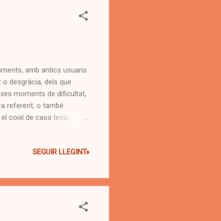
aments, amb antics usuaris
 o desgràcia, dels que
xes moments de dificultat,
ra referent, o també
 el coixí de casa teva,
cies massa de la persona,
gradable, malgrat, la
SEGUIR LLEGINT»
l, deixen enrera
al, alguns amb camins més
però, va ser molt efusiu.Em