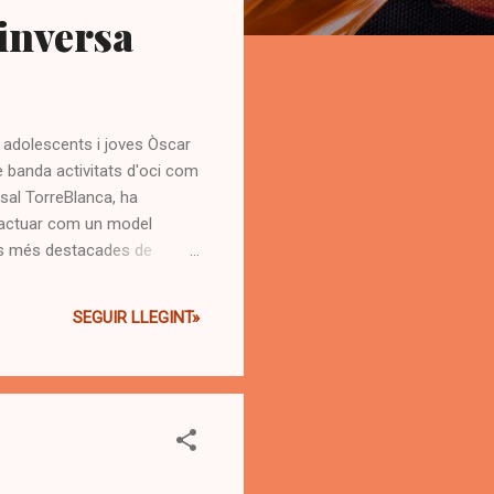
 inversa
n adolescents i joves Òscar
e banda activitats d'oci com
asal TorreBlanca, ha
nó actuar com un model
ses més destacades de
a la inversa. Quan un
c d'adicció.' 'La inversió de
SEGUIR LLEGINT»
dinador ha quedat més