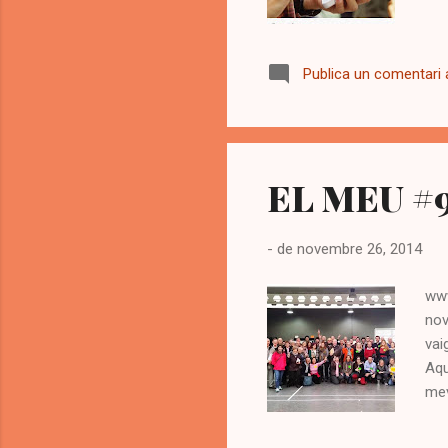
Publica un comentari a
EL MEU #
-
de novembre 26, 2014
www
nov
vai
Aqu
mev
lle
l’I