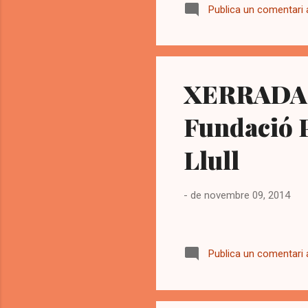
Publica un comentari a
tit
Pet
pas
XERRADA 
Fundació P
Llull
-
de novembre 09, 2014
Publica un comentari a