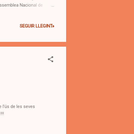
 (Assemblea Nacional de
niguts els portaveus de una
,a través dels mitjans
SEGUIR LLEGINT»
e 50.000 seguidors a
i ho comparem amb altres
. Però si ho comparem amb
e l'ús de les seves
!!!