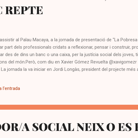
C REPTE
assistir al Palau Macaya, a la jornada de presentació de "La Pobresa 
ar part dels professionals cridats a reflexionar, pensar i construir, pr
lar des de dins un banc o una caixa, per la justícia social dels joves
cions del món.Però, com diu en Xavier Gómez Revuelta @xavigomezr 
". La jornada la va iniciar en Jordi Longàs, president del projecte més
a detallar l'estat, les xifres i els territoris d'acció del sistema d'aju
recedir, per situar el moment de la infancia, de les formes de pobres
 l'entrada
els mitjans de comunicació i de polítics, ...
OR/A SOCIAL NEIX O ES 