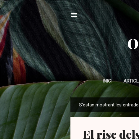
O
INICI
ARTICL
S'estan mostrant les entrade
E
n
t
El risc de
r