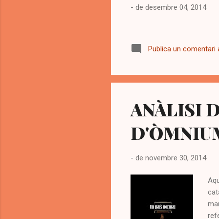
-
de desembre 04, 2014
Publica un comentari a
ANÀLISI 
D'ÒMNIU
-
de novembre 30, 2014
Aqu
cat
man
ref