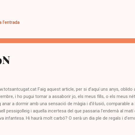
 l'entrada
9N
.totsantcugat.cat Faig aquest article, per si d’aquí uns anys, oblido a
embre, i ho pugui tornar a assaborir jo, els meus fills, o els meus nét
g anar a dormir amb una sensació de màgia i d’il·lusió, comparable a 
ell pessigolleig i aquella incertesa del que passaria l’endemà al matí
a infantesa. Hi haurà molt carbó? O serà un dia ple de regals i d’
var abans que sonés el despertador. M’havia inscrit com a voluntari i e
nstitut Joaquima Pla i Farreras, per tant, havia d’estar a les 8.00 h en p