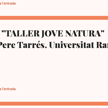
 l'entrada
ular. Vaig anar caminant, feia fred, i el sol no havia sortit, i tampoc fei
its núvols anaven unint-se, tapant a poc a poc el cel blau. Al carrer,
sejant el gos, uns joves tornant de festa, i un camió d’escombraries t
"TALLER JOVE NATURA"
ere Tarrés. Universitat 
 l'entrada