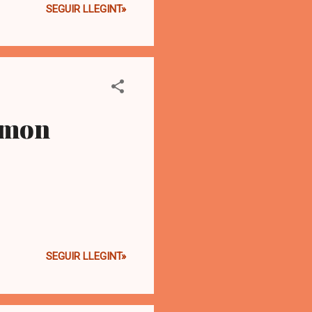
SEGUIR LLEGINT»
a pinta que volgués sortir.
 poca gent, una dona
rencava el silenci d’un m...
Ramon
SEGUIR LLEGINT»