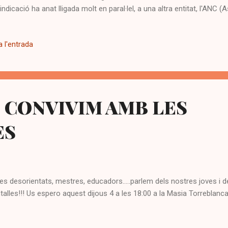
vindicació ha anat lligada molt en paral·lel, a una altra entitat, l'ANC
alunya).Plegats han recollit el malestar de la població, i han esdeve
n part de la societat civil.L'entitat ha vehiculat aquest reclam popular
 l'entrada
itals,i ha multiplicat els seus seguidors a la xarxa. Facebook : Més d
ebook,i 5290 persones que en parlen, xifra més que respectable, s
itats de nivell estatal, com Creu Roja Espanyola,Unicef o Intermon
0, CONVIVIM AMB LES
ES
es desorientats, mestres, educadors.....parlem dels nostres joves i d
talles!!! Us espero aquest dijous 4 a les 18:00 a la Masia Torreblanca