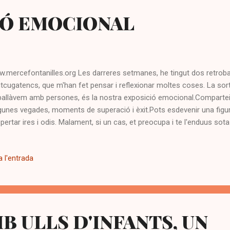
IÓ EMOCIONAL
.mercefontanilles.org Les darreres setmanes, he tingut dos retrob
tcugatencs, que m'han fet pensar i reflexionar moltes coses. La sort
ballàvem amb persones, és la nostra exposició emocional.Compartei
lgunes vegades, moments de superació i èxit.Pots esdevenir una figu
pertar ires i odis. Malament, si un cas, et preocupa i te l'enduus sota
ns d'anar a dormir, o ens equivoquem si ets massa fred, i et distan
 actuar amb contundència. Un retrobament normalment és quelcom a
 l'entrada
ervenció no hagués estat molt fluïda, tant l'usuari com el professiona
avinences passades, i es disposen a fer un discurs de la vida actu
rtunats, d'altres amb recorreguts més difícils. El primer dels casos,
abraçar,i em va re...
B ULLS D'INFANTS, UN