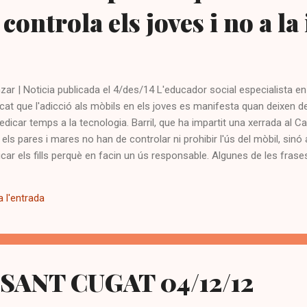
controla els joves i no a la
ar | Noticia publicada el 4/des/14 L'educador social especialista e
licat que l'adicció als mòbils en els joves es manifesta quan deixen d
dedicar temps a la tecnologia. Barril, que ha impartit una xerrada al C
els pares i mares no han de controlar ni prohibir l'ús del mòbil, si
ucar els fills perquè en facin un ús responsable. Algunes de les fra
'El risc dels mòbils apareix quan la tecnologia controla els joves i no 
ixa de fer coses de la vida real com esport o activitats d'oci hi ha ris
 l'entrada
mòbil cada vegada és més gran i és la primera eina de consum; l'or
'ha de controlar ni prohibir la tecnologia sinó que s'ha...
 SANT CUGAT 04/12/12