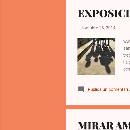
EXPOSIC
-
d’octubre 26, 2014
www
san
tre
i a
des
aba
per
Publica un comentari a
int
des
afo
va 
MIRAR AM