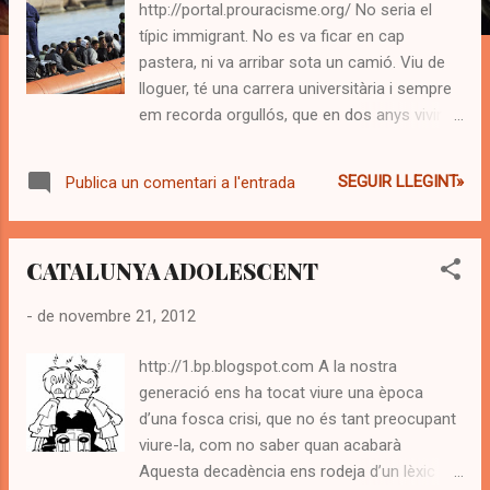
s
http://portal.prouracisme.org/ No seria el
típic immigrant. No es va ficar en cap
pastera, ni va arribar sota un camió. Viu de
lloguer, té una carrera universitària i sempre
em recorda orgullós, que en dos anys vivint
a Sant Cugat del Vallès, encara no coneix la
cara del seu metge de capçalera. No té
SEGUIR LLEGINT»
Publica un comentari a l'entrada
feina, tot i que va estar treballant en una
fàbrica 6 mesos. No té fills. Va adoptar un
gos (que probablement va abandonar un
CATALUNYA ADOLESCENT
català) recicla totes les seves escombraries,
ha fet un curs de català a l’Escola d’Adults i
-
de novembre 21, 2012
ha estat voluntari en la recollida de queviures
del Banc d’Aliments en la passada campanya
http://1.bp.blogspot.com A la nostra
de Nadal. Però amics meus, el meu usuari, a
generació ens ha tocat viure una època
banda de no tenir els papers de residència
d’una fosca crisi, que no és tant preocupant
en regla, no té diners. No té 160.000 per
viure-la, com no saber quan acabarà
comprar un pis i obtenir el permís de
Aquesta decadència ens rodeja d’un lèxic
residència automàticament, decret amb què