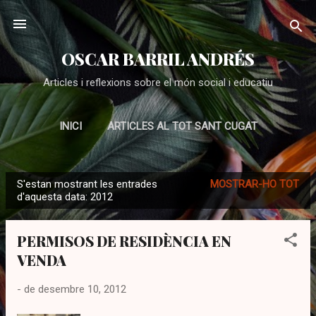
Salta al contingut principal
OSCAR BARRIL ANDRÉS
Articles i reflexions sobre el món social i educatiu
INICI
ARTICLES AL TOT SANT CUGAT
EDUCACIÓ
ADOLESCENTS
MÉS…
S'estan mostrant les entrades
MOSTRAR-HO TOT
EDUCACIÓ SOCIAL
E
d'aquesta data: 2012
n
t
PERMISOS DE RESIDÈNCIA EN
r
VENDA
a
d
-
de desembre 10, 2012
e