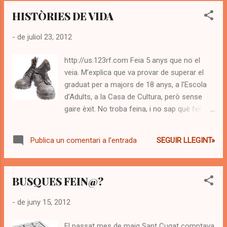
d’un any de diferència, és el cas oposat. No
HISTÒRIES DE VIDA
només no vol posar-se mocador, sinó que
no vol saber res d’Alà ni de l’Alcorà. No cal
-
de juliol 23, 2012
donar-li molts consells, ell ja sap que és això
de conversar i negociar amb els seus fills.
http://us.123rf.com Feia 5 anys que no el
Encoratjo al pare. Admiro la seva capacitat i
veia. M’explica que va provar de superar el
paciència d’encarar aquesta etapa tant dura.
graduat per a majors de 18 anys, a l’Escola
Construir la pròpia identitat, el sentiment de
d’Adults, a la Casa de Cultura, però sense
pertinença a un grup, a un col·lectiu, és un
gaire èxit. No troba feina, i no sap què fer.
pas fonamental a la pubertat. Una gorra de
S’ha plantejat tornar al seu país. El seu
beisbol, un tatuatge xinès, un pírcing al melic,
germà gran ja ho ha fet Si no s’hagués
una arracada al nas, trenes al cabell, un polo
SEGUIR LLEGINT»
Publica un comentari a l'entrada
adreçat a mi, pel meu nom, no l’hauria
Abercrombie & Fitch, o un mocador yihab,
reconegut. Està més alta, vesteix diferent,
tots p...
perquè no dir-ho, estar més guapa. El seu
BUSQUES FEIN@?
somni d’arribar a la universitat, i estudiar
Psicologia, és a punt de complir-se. Li
-
de juny 15, 2012
manca un darrer esglaó, el segon de
batxillerat (que haurà de repetir el curs
El passat mes de maig Sant Cugat comptava