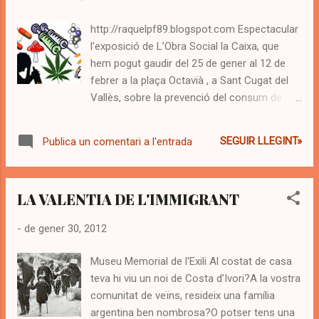
al sofà de casa, o ens posarem la mà a la
http://raquelpf89.blogspot.com Espectacular
boca, de com pot arribar ser d’increïble
l’exposició de L’Obra Social la Caixa, que
trencar la porta d’una habitació a cops de
hem pogut gaudir del 25 de gener al 12 de
puny i de peu. La definició i l’objectiu d’un
febrer a la plaça Octavià , a Sant Cugat del
d’aquests programes és molt clara i molt
Vallès, sobre la prevenció del consum de
interessant a priori: “Segueix el dia a dia de
drogues. De les dues vegades que la vaig
les famílies que, ajudades per un “germà
visitar, em van sorgir moltes reflexions, i
gran”, intentarà restablir l'enteniment i la
SEGUIR LLEGINT»
Publica un comentari a l'entrada
atònites sorpreses. Una guia molt amable
comunicació entre pares i fills” Des...
ens va acompanyar a fer el recorregut pels
interactius vídeos i material multimèdia .
LA VALENTIA DE L'IMMIGRANT
D’entrada la noia ens va dir; “L’exposició
només exposa xifres estadístiques i dades
-
de gener 30, 2012
científiques, sense entrar en termes
morals,si les drogues són bones o no” Vaja!
Museu Memorial de l'Exili Al costat de casa
Primera decepció! Jo que venia a saber, com
teva hi viu un noi de Costa d’Ivori?A la vostra
a pare i professional de l’educació, com
comunitat de veïns, resideix una família
tractar el tema del consum de drogues, amb
argentina ben nombrosa?O potser tens una