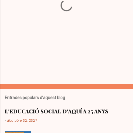
r
i
s
Entrades populars d'aquest blog
L'EDUCACIÓ SOCIAL D'AQUÍ A 25 ANYS
-
d’octubre 02, 2021