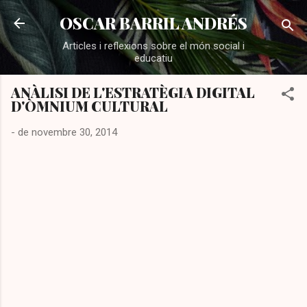
Salta al contingut principal
OSCAR BARRIL ANDRÉS
Articles i reflexions sobre el món social i
educatiu
ANÀLISI DE L'ESTRATÈGIA DIGITAL
D'ÒMNIUM CULTURAL
-
de novembre 30, 2014