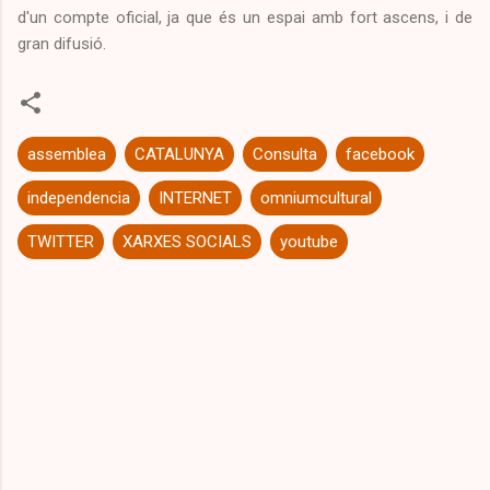
d'un compte oficial, ja que és un espai amb fort ascens, i de
gran difusió.
assemblea
CATALUNYA
Consulta
facebook
independencia
INTERNET
omniumcultural
TWITTER
XARXES SOCIALS
youtube
C
o
m
e
n
t
a