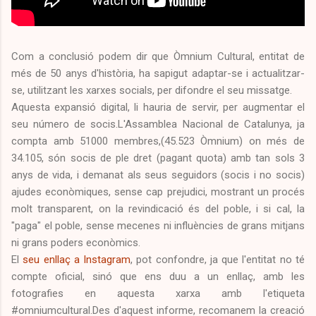
Com a conclusió podem dir que Òmnium Cultural, entitat de
més de 50 anys d'història, ha sapigut adaptar-se i actualitzar-
se, utilitzant les xarxes socials, per difondre el seu missatge.
Aquesta expansió digital, li hauria de servir, per augmentar el
seu número de socis.L'Assamblea Nacional de Catalunya, ja
compta amb 51000 membres,(45.523 Òmnium) on més de
34.105, són socis de ple dret (pagant quota) amb tan sols 3
anys de vida, i demanat als seus seguidors (socis i no socis)
ajudes econòmiques, sense cap prejudici, mostrant un procés
molt transparent, on la revindicació és del poble, i si cal, la
"paga" el poble, sense mecenes ni influències de grans mitjans
ni grans poders econòmics.
El
seu enllaç a Instagram
, pot confondre, ja que l'entitat no té
compte oficial, sinó que ens duu a un enllaç, amb les
fotografies en aquesta xarxa amb l'etiqueta
#omniumcultural.Des d'aquest informe, recomanem la creació