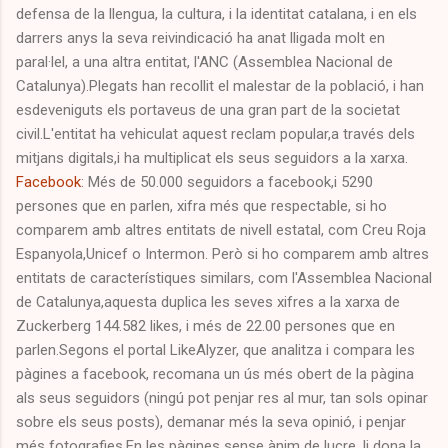
defensa de la llengua, la cultura, i la identitat catalana, i en els
darrers anys la seva reivindicació ha anat lligada molt en
paral·lel, a una altra entitat, l'ANC (Assemblea Nacional de
Catalunya).Plegats han recollit el malestar de la població, i han
esdeveniguts els portaveus de una gran part de la societat
civil.L'entitat ha vehiculat aquest reclam popular,a través dels
mitjans digitals,i ha multiplicat els seus seguidors a la xarxa.
Facebook
: Més de 50.000 seguidors a facebook,i 5290
persones que en parlen, xifra més que respectable, si ho
comparem amb altres entitats de nivell estatal, com Creu Roja
Espanyola,Unicef o Intermon. Però si ho comparem amb altres
entitats de característiques similars, com l'Assemblea Nacional
de Catalunya,aquesta duplica les seves xifres a la xarxa de
Zuckerberg 144.582 likes, i més de 22.00 persones que en
parlen.Segons el portal LikeAlyzer, que analitza i compara les
pàgines a facebook, recomana un ús més obert de la pàgina
als seus seguidors (ningú pot penjar res al mur, tan sols opinar
sobre els seus posts), demanar més la seva opinió, i penjar
més fotografies.En les pàgines sense ànim de lucre, li dona la