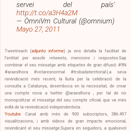
servei del país'
http://t.co/a3H4a2M
— ÒmniVm Cultural (@omnium)
Mayo 27, 2011
Tweetreach (
adjunto informe
) ja ens detalla la facilitat de
l'entitat per assolir retweets, mencions i respostes.Sap
combinar el seu missatge amb etiquetes de gran difusió #9N
#araeslhora #votaresnormal #trobadaterritorial.La seva
reivindicació més recent, la lluita per la celebració de la
consulta a Catalunya, desemboca en la necessitat, de crear
una compte nova a twitter @araeslhora , per tal de no
monopolitzar el missatge del seu compte oficial, que va més
enllà de la reivindicació independentista.
Youtube
: Canal amb més de 900 subscriptors, 386.497
visualitzacions, i amb vídeos de gran impacte emocional,
reivindicant el seu missatge.Supera en seguidors, a qualsevol