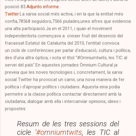
posició 83.
Adjunto informe
Twitter
:La xarxa social més activa, i en la que la entitat més
confia,78568 seguidors,7566 piulades,unes xifres que evidencia
una alta participació.Ja en el 2011, i quan el moviment
independentista començava a creixer fruit del desencís del
fracassat Estatut de Catalunta del 2010, l'entitat convoca
un cicle de conferències per parlar d'educació, cultura i política,
des d'una altra òptica, i sota el títol "#Omniumtwits, les TIC al
servei del país".En aquestes jornades Òmnium Cultural ja
preveia que les noves tecnologies i, concretament, la xarxa
social Twitter ha provocat un canvi, una nova manera de fer
política i d'apropar polítics i ciutadans. Aquesta eina podia
permetre a la classe política contactar directament amb la
ciutadania, dialogar amb ella i intercanviar opinions, idees i
propostes.
Resum de les tres sessions del
cicle '
#omniumtwits
, les TIC al