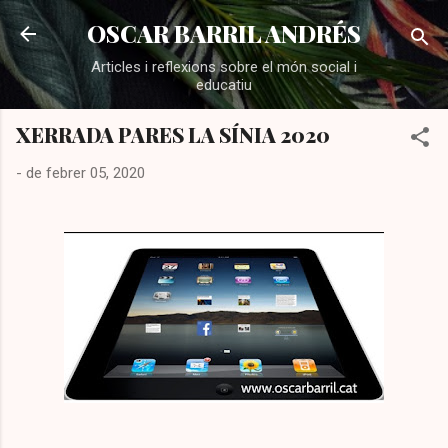
Salta al contingut principal
OSCAR BARRIL ANDRÉS
Articles i reflexions sobre el món social i
educatiu
XERRADA PARES LA SÍNIA 2020
-
de febrer 05, 2020