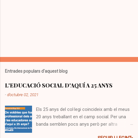
Entrades populars d'aquest blog
L'EDUCACIÓ SOCIAL D'AQUÍ A 25 ANYS
-
d’octubre 02, 2021
Els 25 anys del col·legi coincideix amb el meus
20 anys treballant en el camp social. Per una
banda semblen pocs anys però per altra
sembla mitja vida! Segurament semblen molts,
SEGUIR LLEGINT»