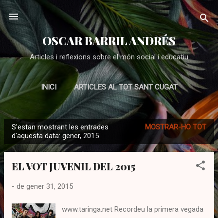
Salta al contingut principal
OSCAR BARRIL ANDRÉS
Articles i reflexions sobre el món social i educatiu
INICI
ARTICLES AL TOT SANT CUGAT
EDUCACIÓ
ADOLESCENTS
MÉS…
S'estan mostrant les entrades
MOSTRAR-HO TOT
EDUCACIÓ SOCIAL
E
d'aquesta data: gener, 2015
n
t
EL VOT JUVENIL DEL 2015
r
a
-
de gener 31, 2015
d
e
www.taringa.net Recordeu la primera vegada