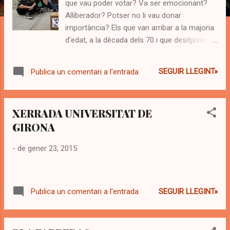
que vau poder votar? Va ser emocionant?
s
Alliberador? Potser no li vau donar
importància? Els que van arribar a la majoria
d'edat, a la dècada dels 70 i que desitjaven
ser els primers a votar en democràcia,
perquè havien lluitat per aconseguir-ho, de
SEGUIR LLEGINT»
Publica un comentari a l'entrada
ben segur que votaven amb convicció i
il·lusió. Les darreres generacions de joves,
ens pot semblar que la política no ha
XERRADA UNIVERSITAT DE
interessat gaire. O no és realment així? Quan
GIRONA
a Catalunya, vivíem en l'oasi polític, on CIU
amb Jordi Pujol, i PSC amb Pasqual Maragall,
-
de gener 23, 2015
renoven any rere any, el lloguer de plaça Sant
Jaume, la política no interessava massa, era
avorrida, i la premsaencoratjava i s'enorgullia
dels seus polítics. Eren temps olímpics...i els
SEGUIR LLEGINT»
Publica un comentari a l'entrada
joves volíem ser voluntaris de Barcelona 92.
Eren pocs, molt pocs, que als 90,
denunciaven l'explotació urbanística, i