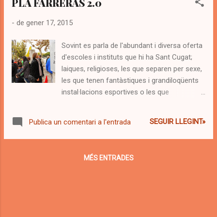
PLA FARRERAS 2.0
apostava per un altre model de ciutat. No hi
havia Twitter, potser. Sembla que aquell
-
de gener 17, 2015
esperit esportiu ja s'...
Sovint es parla de l'abundant i diversa oferta
d'escoles i instituts que hi ha Sant Cugat;
laiques, religioses, les que separen per sexe,
les que tenen fantàstiques i grandiloqüents
instal·lacions esportives o les que
garanteixen l'aprenentatge en cinc idiomes
Les portes obertes s'han convertit en actes
SEGUIR LLEGINT»
Publica un comentari a l'entrada
comercials, on s'ha d'oferir un producte únic,
incomparable, efectiu, singular i atractiu. Una
escola privada és un negoci, i l'educació que
MÉS ENTRADES
ofereix passa a ser un producte, sense que
això signifiqui, o s'hagi de convertir en un fet
pejoratiu. Les escoles i instituts públics no
competeixen entre elles. Han de garantir un
servei públic. No cal que expliqui, el